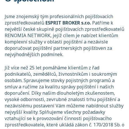
Jsme znojemský tým profesionálních pojišťovacích
zprostředkovatelů
ESPRIT BROKER s.r.o.
Patříme k
největší české skupině pojišťovacích zprostředkovatelů
RENOMIA NETWORK, jejíž cílem je nabízet klientům
komplexní služby v oblasti pojištění a nezávisle
doporučovat pojištění partnerských pojišťoven za
nejvýhodnějších podmínek.
Již více než 25 let pomáháme klientům z řad
podnikatelů, zemědělců, živnostníkům i soukromým
osobám. Spravujeme stovky pojistných programů a
smluv a ručíme za kvalitu správy pojištění i našich
doporučení. Díky našim dlouholetým zkušenostem,
vysoké odbornosti, zevrubné znalosti trhu pojištění a
nezávislému postavení Vám můžeme nabídnout služby
nejvyšší kvality. Splňujeme všechny požadavky
vztahující se k provozování činnosti pojišťovacího
zprostředkovatele, které ukládá zákon č. 170/2018 Sb. o