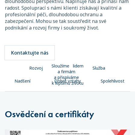
dlouhodobou perspektivu. Naplňuje nás a přináší nám
radost. Spoluprací s námi klienti získávají kvalitní a
profesionální péči, dlouhodobou ochranu a
zabezpečení. Mohou se tak soustředit na své
podnikání a rozvoj firmy i soukromý život.
Kontaktujte nás
Sloužíme lidem
Rozvoj
Služba
a firmám
a přispíváme
Nadšení
Dobré vztahy
Spolehlivost
k lepšímu životu
Osvědčení a certifikáty