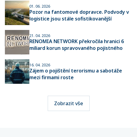
01. 06. 2026
Pozor na fantomové dopravce. Podvody v
logistice jsou stále sofistikovanější
21. 04. 2026
RENOMIA NETWORK překročila hranici 6
miliard korun spravovaného pojistného
16. 04. 2026
Zájem o pojištění terorismu a sabotáže
mezi firmami roste
Zobrazit vše