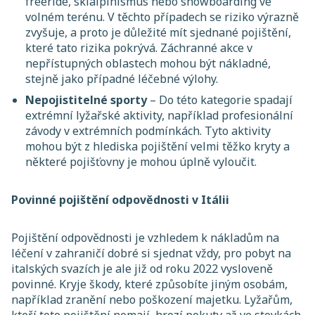
freeride, skialpinismus nebo snowboarding ve
volném terénu. V těchto případech se riziko výrazně
zvyšuje, a proto je důležité mít sjednané pojištění,
které tato rizika pokrývá. Záchranné akce v
nepřístupných oblastech mohou být nákladné,
stejně jako případné léčebné výlohy.
Nepojistitelné sporty
– Do této kategorie spadají
extrémní lyžařské aktivity, například profesionální
závody v extrémních podmínkách. Tyto aktivity
mohou být z hlediska pojištění velmi těžko kryty a
některé pojišťovny je mohou úplně vyloučit.
Povinné pojištění odpovědnosti v Itálii
Pojištění odpovědnosti je vzhledem k nákladům na
léčení v zahraničí dobré si sjednat vždy, pro pobyt na
italských svazích je ale již od roku 2022 vysloveně
povinné. Kryje škody, které způsobíte jiným osobám,
například zranění nebo poškození majetku. Lyžařům,