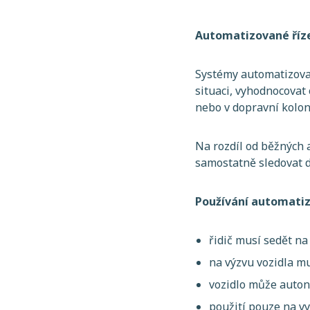
Automatizované říze
Systémy automatizova
situaci, vyhodnocovat 
nebo v dopravní kolon
Na rozdíl od běžných 
samostatně sledovat do
Používání automatiz
řidič musí sedět na 
na výzvu vozidla mu
vozidlo může auton
použití pouze na v