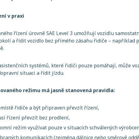
ní v praxi
ného řízení úrovně SAE Level 3 umožňují vozidlu samostatn
okolí a řídit vozidlo bez přímého zásahu řidiče – například př
ě.
asistenčních systémů, které řidiči pouze pomáhají, může vo
pravní situaci a řídit jízdu.
ovaného režimu má jasně stanovená pravidla:
místě řidiče a být připraven převzít řízení,
sí řízení převzít bez prodlení,
omní režim využívat pouze v situacích schválených výrobce
ybraných komunikacích (zejména dálnice nebo směrově odd