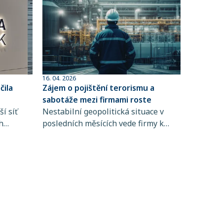
16. 04. 2026
ila
Zájem o pojištění terorismu a
sabotáže mezi firmami roste
í síť
Nestabilní geopolitická situace v
h
posledních měsících vede firmy k
 člen
větší obezřetnosti při řízení rizik. Do
popředí se tak dostává i pojištění
ta
terorismu a sabotáže, které
ntům
zpravidla není standardní součástí
řských
pojištění majetku ani přerušení
 síti,
provozu.