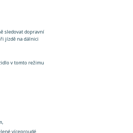
ě sledovat dopravní
i jízdě na dálnici
zidlo v tomto režimu
m,
ělené víceproudé