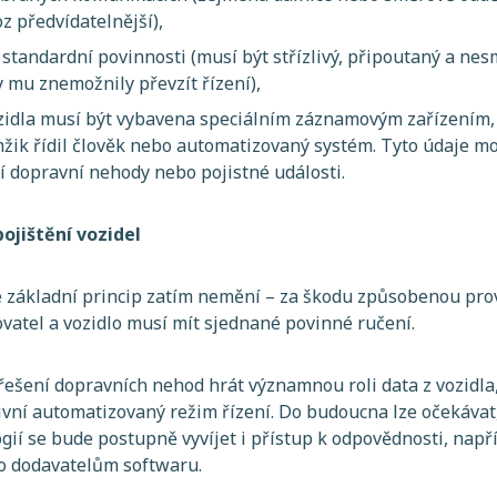
oz předvídatelnější),
 standardní povinnosti (musí být střízlivý, připoutaný a nes
 mu znemožnily převzít řízení),
idla musí být vybavena speciálním záznamovým zařízením, 
mžik řídil člověk nebo automatizovaný systém. Tyto údaje m
í dopravní nehody nebo pojistné události.
ojištění vozidel
e základní princip zatím nemění – za škodu způsobenou pro
vatel a vozidlo musí mít sjednané povinné ručení.
ešení dopravních nehod hrát významnou roli data z vozidla,
ivní automatizovaný režim řízení. Do budoucna lze očekávat
ií se bude postupně vyvíjet i přístup k odpovědnosti, napří
o dodavatelům softwaru.