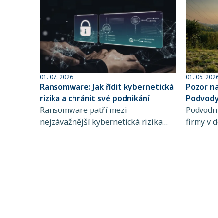
01. 07. 2026
01. 06. 202
Ransomware: Jak řídit kybernetická
Pozor n
rizika a chránit své podnikání
Podvody 
Ransomware patří mezi
sofistik
Podvodní
nejzávažnější kybernetická rizika
firmy v d
současnosti. Zjistěte, jak funguje,
dlouhodo
koho ohrožuje a proč je řízení
praktiky 
kybernetických rizik a pojištění
rozpozna
kybernetických rizik klíčové pro
chyba př
stabilitu vašeho podnikání.
mohou d
částek. 
nastaven
kvalitní