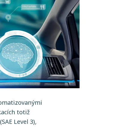
utomatizovanými
cích totiž
SAE Level 3),