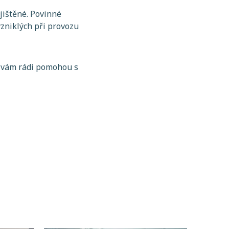
ojištěné. Povinné
vzniklých při provozu
é vám rádi pomohou s