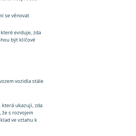
mí se věnovat
které eviduje, zda
ohou být klíčové
vozem vozidla stále
 která ukazují, zda
, že s rozvojem
klad ve vztahu k